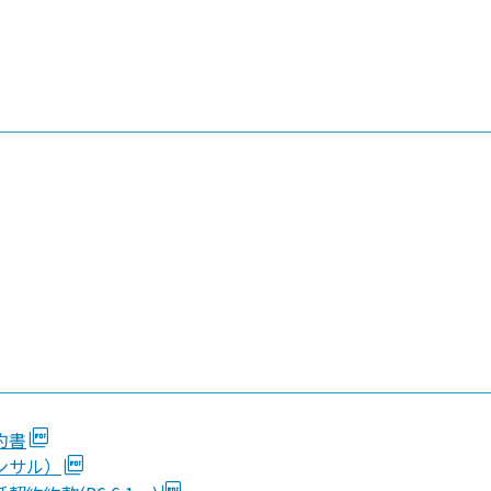
）
約書
ンサル）