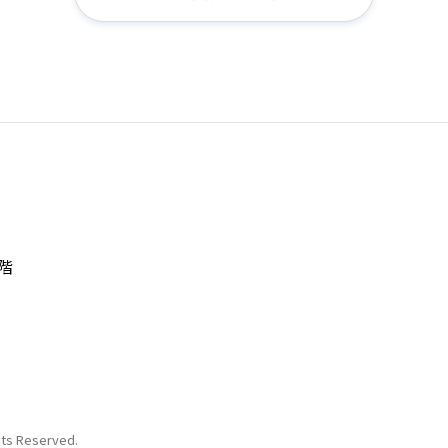
階
hts Reserved.