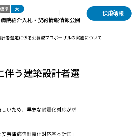
標準
大
採用情報
要
病院紹介
入札・契約情報
情報公開
設計者選定に係る公募型プロポーザルの実施について
に伴う建築設計者選
著しいため、早急な耐震化対応が求
立安芸津病院耐震化対応基本計画」