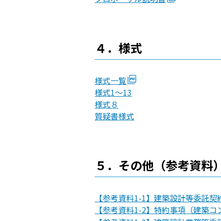
４．様式
様式一覧
様式1～13
様式８
質疑書様式
５．その他（参考資料
【参考資料1-1】建築設計等委託契
【参考資料1-2】特約事項（建築コ