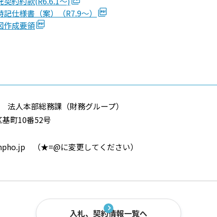
約約款(R6.6.1～)
特記仕様書（案）（R7.9～）
図作成要領
 法人本部総務課（財務グループ）
基町10番52号
hpho.jp （★=@に変更してください）
入札、契約情報一覧へ